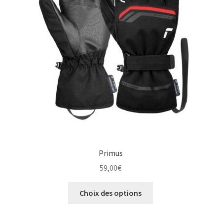
la
page
du
produit
Primus
59,00
€
Ce
Choix des options
produit
a