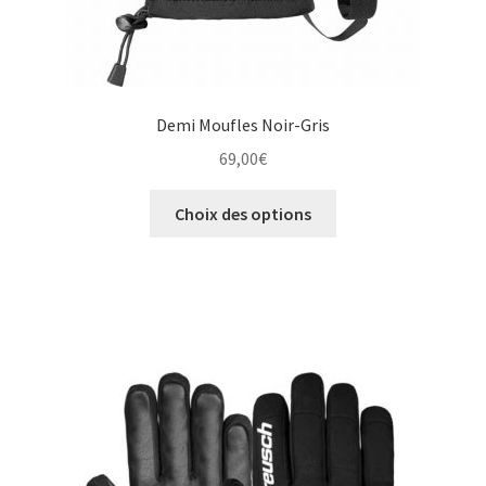
Demi Moufles Noir-Gris
69,00
€
Ce
Choix des options
produit
a
plusieurs
variations.
Les
options
peuvent
être
choisies
sur