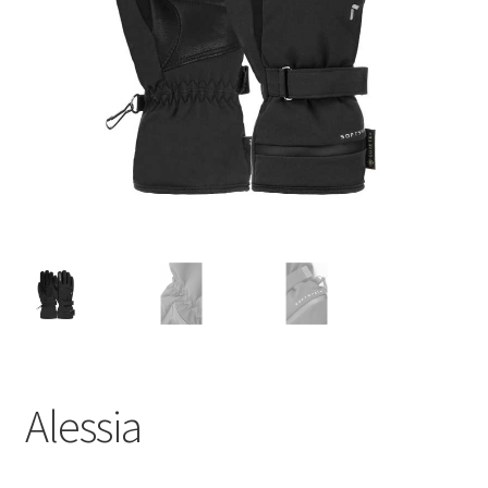
enfant
Alessia