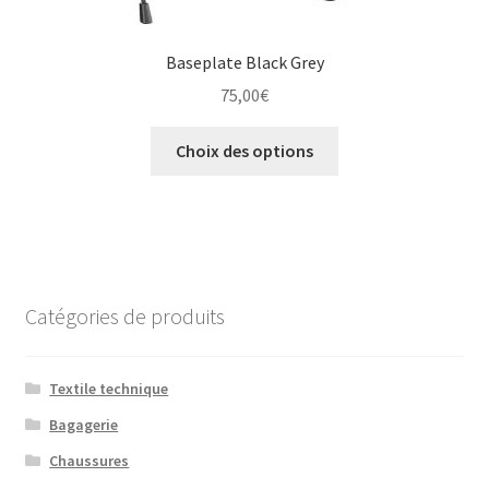
Baseplate Black Grey
75,00
€
Ce
Choix des options
produit
a
plusieurs
variations.
Les
options
Catégories de produits
peuvent
être
choisies
Textile technique
sur
Bagagerie
la
Chaussures
page