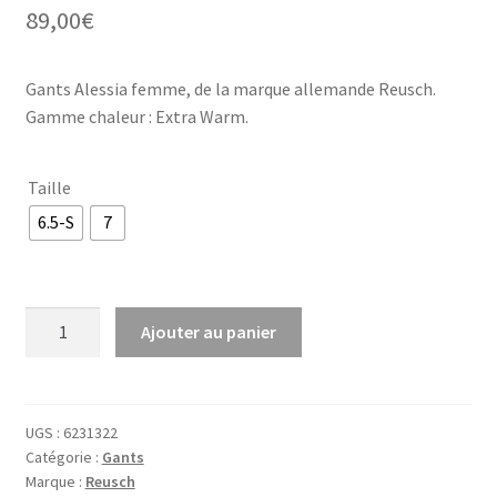
89,00
€
Gants Alessia femme, de la marque allemande Reusch.
Gamme chaleur : Extra Warm.
Taille
6.5-S
7
quantité
Ajouter au panier
de
Alessia
UGS :
6231322
Catégorie :
Gants
Marque :
Reusch