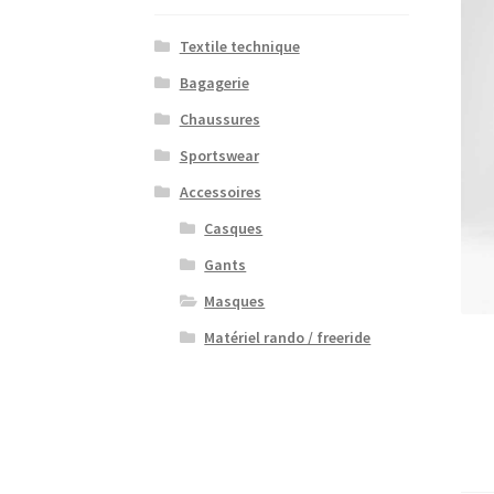
Textile technique
Bagagerie
Chaussures
Sportswear
Accessoires
Casques
Gants
Masques
Matériel rando / freeride