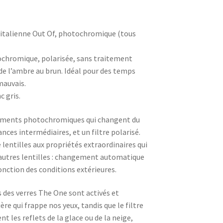
 italienne Out Of, photochromique (tous
ochromique, polarisée, sans traitement
 de l’ambre au brun. Idéal pour des temps
mauvais.
 gris.
gments photochromiques qui changent du
ances intermédiaires, et un filtre polarisé.
lentilles aux propriétés extraordinaires qui
autres lentilles : changement automatique
onction des conditions extérieures.
 des verres The One sont activés et
re qui frappe nos yeux, tandis que le filtre
t les reflets de la glace ou de la neige,