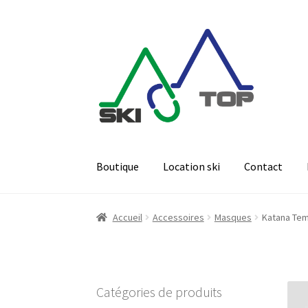
Aller
Aller
à
au
la
contenu
navigation
Boutique
Location ski
Contact
Accueil
Accessoires
Masques
Katana Te
Catégories de produits