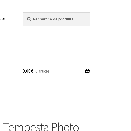
Recherche
Recherche
pte
pour :
0,00
€
0 article
 Tempesta Photo