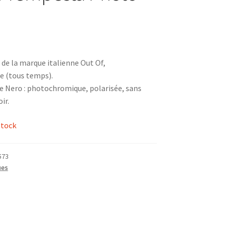
de la marque italienne Out Of,
 (tous temps).
e Nero : photochromique, polarisée, sans
ir.
stock
573
es